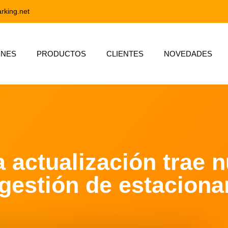
rking.net
ONES
PRODUCTOS
CLIENTES
NOVEDADES
a actualización trae 
 gestión de estacion