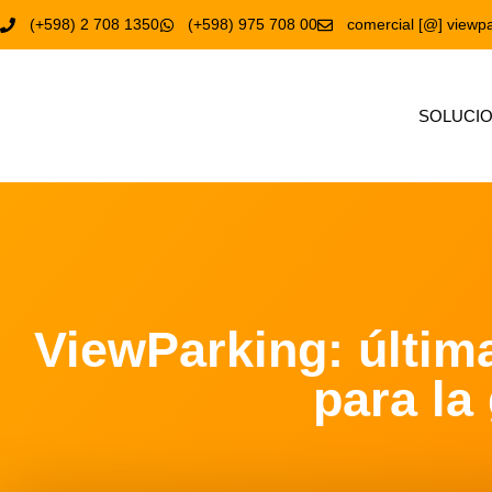
(+598) 2 708 1350
(+598) 975 708 00
comercial [@] viewpa
SOLUCI
ViewParking: últim
para la