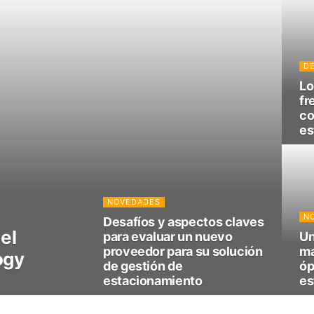
D
Lo
fr
co
es
NOVEDADES
N
Desafíos y aspectos claves
el
para evaluar un nuevo
Un
proveedor para su solución
ma
ogy
de gestión de
óp
estacionamiento
es