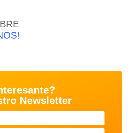
OBRE
NOS!
nteresante?
stro Newsletter