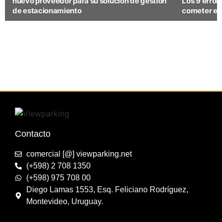
nuevo proveedor para su solución de gestión
Los 9 error
de estacionamiento
cometer en
Contacto
comercial [@] viewparking.net
(+598) 2 708 1350
(+598) 975 708 00
Diego Lamas 1553, Esq. Feliciano Rodríguez,
Montevideo, Uruguay.