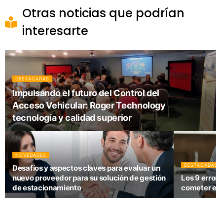
Otras noticias que podrían
interesarte
DESTACADAS
Impulsando el futuro del Control del
Acceso Vehicular: Roger Technology
tecnología y calidad superior
NOVEDADES
DESTACADAS
Desafíos y aspectos claves para evaluar un
nuevo proveedor para su solución de gestión
Los 9 error
de estacionamiento
cometer en