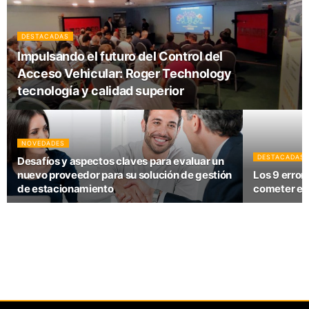
DESTACADAS
Impulsando el futuro del Control del
Acceso Vehicular: Roger Technology
tecnología y calidad superior
NOVEDADES
DESTACADAS
Desafíos y aspectos claves para evaluar un
nuevo proveedor para su solución de gestión
Los 9 error
de estacionamiento
cometer en