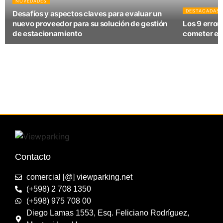
NOVEDADES
DESTACADAS
Desafíos y aspectos claves para evaluar un
nuevo proveedor para su solución de gestión
Los 9 error
de estacionamiento
cometer en
Contacto
comercial [@] viewparking.net
(+598) 2 708 1350
(+598) 975 708 00
Diego Lamas 1553, Esq. Feliciano Rodríguez,