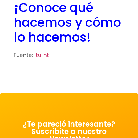
¡
Conoce qué
hacemos y cómo
lo hacemos
!
Fuente:
itu.int
¿Te pareció interesante?
Suscribite a nuestro