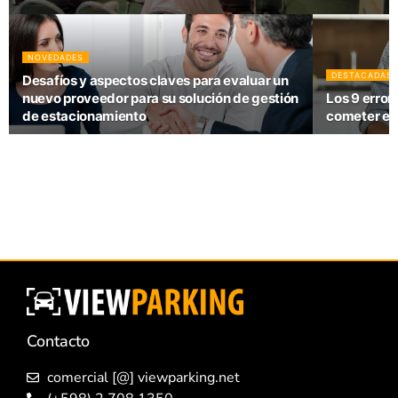
NOVEDADES
DESTACADAS
Desafíos y aspectos claves para evaluar un
nuevo proveedor para su solución de gestión
Los 9 error
de estacionamiento
cometer en
Contacto
comercial [@] viewparking.net