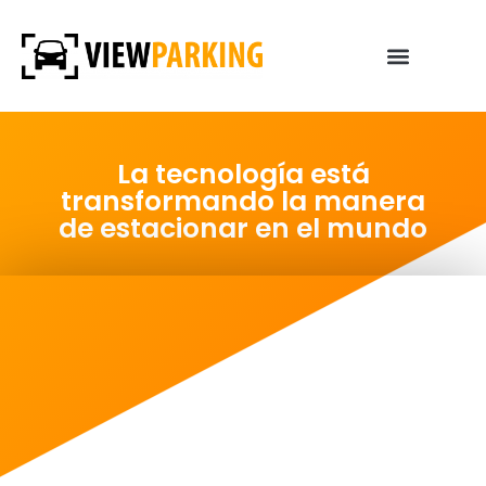
La tecnología está
transformando la manera
de estacionar en el mundo