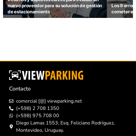
nuevo proveedor para su solución de gestión
Los 9 error
de estacionamiento
cometer en
Contacto
comercial [@] viewparking.net
(+598) 2 708 1350
(+598) 975 708 00
Diego Lamas 1553, Esq. Feliciano Rodríguez,
Montevideo, Uruguay.