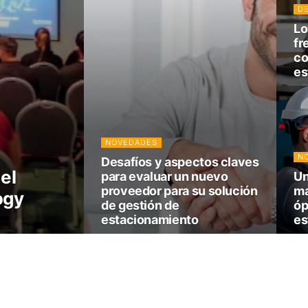
D
Lo
fr
co
es
NOVEDADES
N
Desafíos y aspectos claves
el
para evaluar un nuevo
Un
proveedor para su solución
ma
ogy
de gestión de
óp
estacionamiento
es