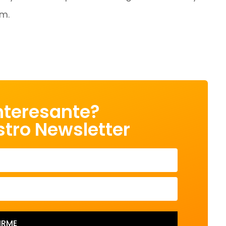
am.
nteresante?
stro Newsletter
IRME