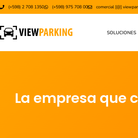
(+598) 2 708 1350
(+598) 975 708 00
comercial [@] viewpar
SOLUCIONES
La empresa que c