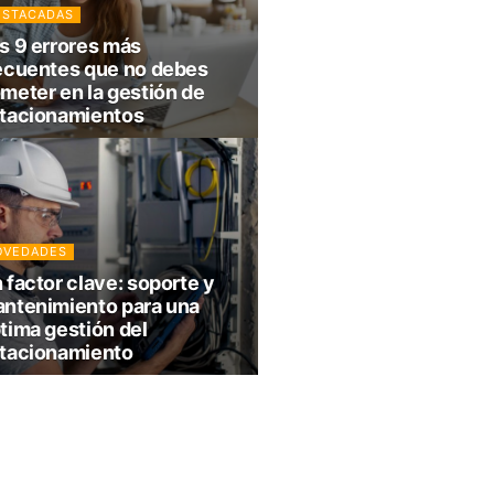
ESTACADAS
s 9 errores más
ecuentes que no debes
meter en la gestión de
tacionamientos
OVEDADES
 factor clave: soporte y
ntenimiento para una
tima gestión del
tacionamiento