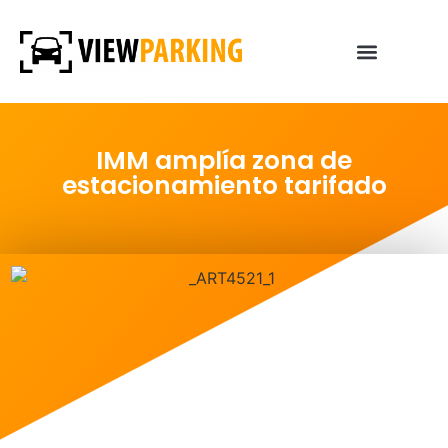
IMM amplía zona de
estacionamiento tarifado