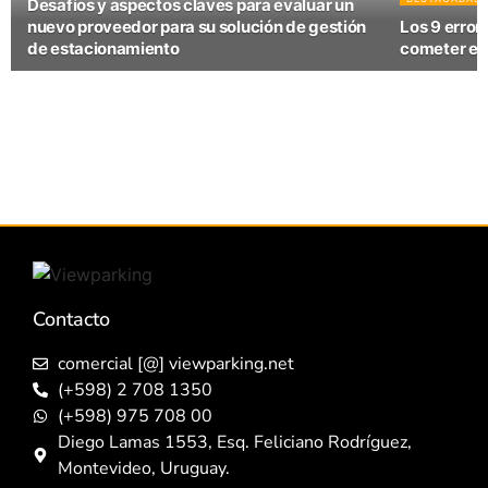
Desafíos y aspectos claves para evaluar un
nuevo proveedor para su solución de gestión
Los 9 error
de estacionamiento
cometer en
Contacto
comercial [@] viewparking.net
(+598) 2 708 1350
(+598) 975 708 00
Diego Lamas 1553, Esq. Feliciano Rodríguez,
Montevideo, Uruguay.