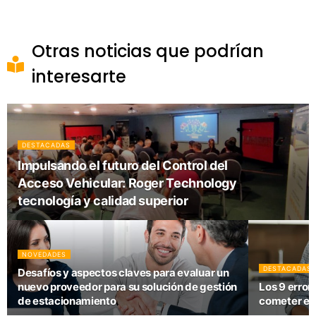
Otras noticias que podrían
interesarte
DESTACADAS
Impulsando el futuro del Control del
Acceso Vehicular: Roger Technology
tecnología y calidad superior
NOVEDADES
DESTACADAS
Desafíos y aspectos claves para evaluar un
nuevo proveedor para su solución de gestión
Los 9 error
de estacionamiento
cometer en