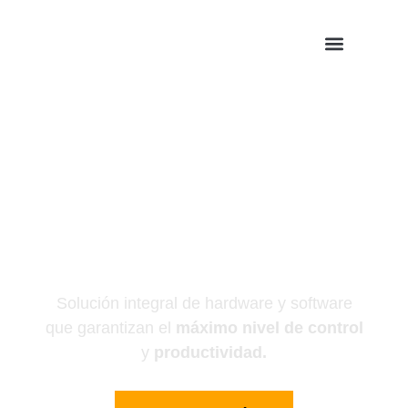
El mejor sistema de
control de accesos
para
estacionamientos
Solución integral de hardware y software
que garantizan el
máximo nivel de control
y
productividad.