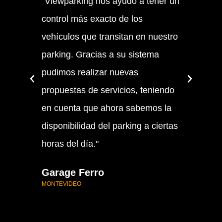
"Viewparking nos ayudó a tener un
"Enc
control más exacto de los
socio
vehículos que transitan en nuestro
dar e
parking. Gracias a su sistema
clien
pudimos realizar nuevas
suger
propuestas de servicios, teniendo
conce
en cuenta que ahora sabemos la
Park
disponibilidad del parking a ciertas
MONTE
horas del día."
Garage Ferro
MONTEVIDEO