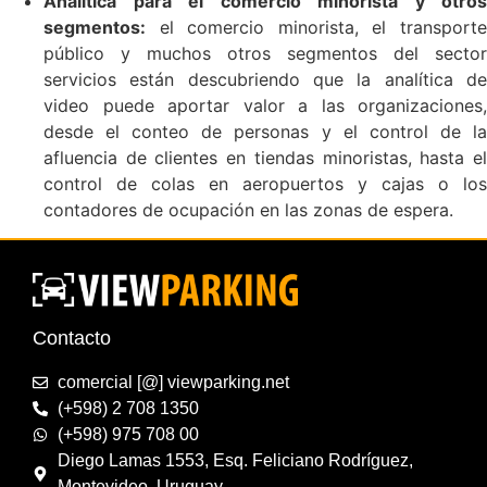
Analítica para el comercio minorista y otros
segmentos:
el comercio minorista, el transporte
público y muchos otros segmentos del sector
servicios están descubriendo que la analítica de
video puede aportar valor a las organizaciones,
desde el conteo de personas y el control de la
afluencia de clientes en tiendas minoristas, hasta el
control de colas en aeropuertos y cajas o los
contadores de ocupación en las zonas de espera.
Contacto
comercial [@] viewparking.net
(+598) 2 708 1350
(+598) 975 708 00
Diego Lamas 1553, Esq. Feliciano Rodríguez,
Montevideo, Uruguay.