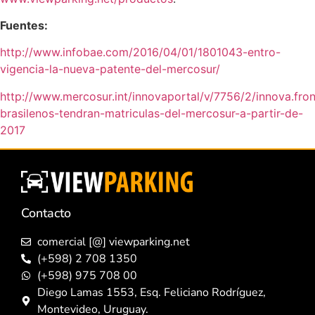
Fuentes:
http://www.infobae.com/2016/04/01/1801043-entro-
vigencia-la-nueva-patente-del-mercosur/
http://www.mercosur.int/innovaportal/v/7756/2/innova.fron
brasilenos-tendran-matriculas-del-mercosur-a-partir-de-
2017
Contacto
comercial [@] viewparking.net
(+598) 2 708 1350
(+598) 975 708 00
Diego Lamas 1553, Esq. Feliciano Rodríguez,
Montevideo, Uruguay.