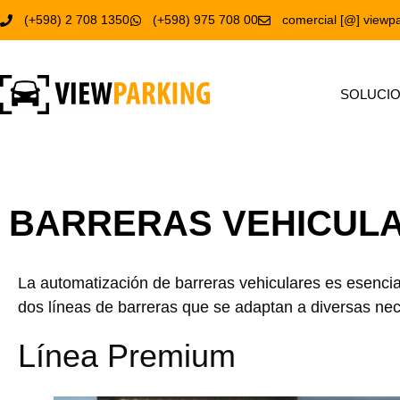
(+598) 2 708 1350
(+598) 975 708 00
comercial [@] viewpa
SOLUCI
BARRERAS VEHICUL
La automatización de barreras vehiculares es esencia
dos líneas de barreras que se adaptan a diversas ne
Línea Premium