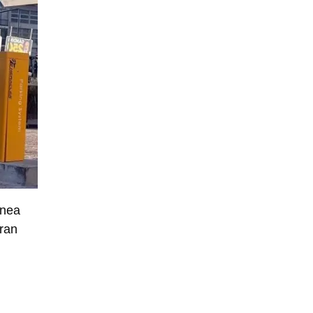
ínea
uran