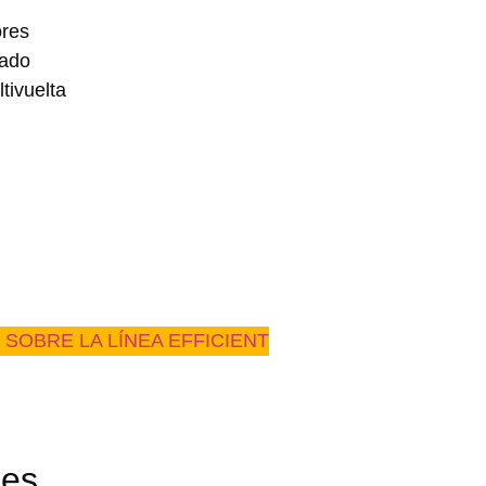
ores
zado
tivuelta
SOBRE LA LÍNEA EFFICIENT
nes